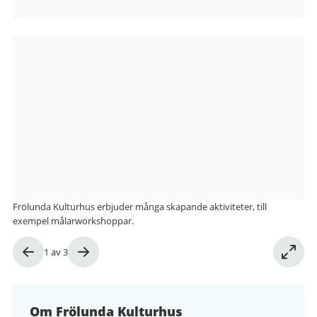
Bilder
från
Frölunda
Kulturhus
Frölunda Kulturhus erbjuder många skapande aktiviteter, till
exempel målarworkshoppar.
Bild
1
av
3
1
av
3
Om Frölunda Kulturhus