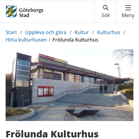
Du
Start
/
Uppleva och göra
/
Kultur
/
Kulturhus
/
är
Hitta kulturhusen
/
Frölunda Kulturhus
här:
Frölunda Kulturhus