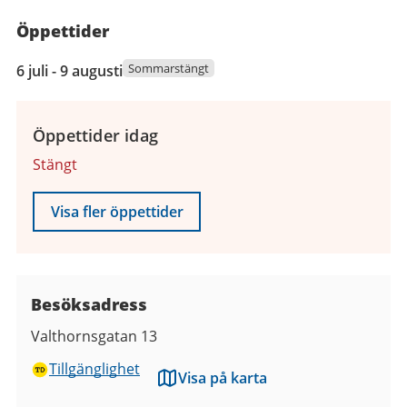
Öppettider
6
Sommarstängt
6 juli - 9 augusti
juli
2026
till
Öppettider idag
9
Stängt
augusti
2026
Visa fler öppettider
Besöksadress
Valthornsgatan 13
Tillgänglighet
Visa på karta