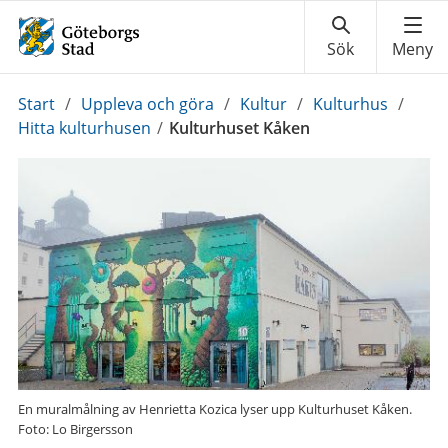
Du
Start
/
Uppleva och göra
/
Kultur
/
Kulturhus
/
är
Hitta kulturhusen
/
Kulturhuset Kåken
här:
En muralmålning av Henrietta Kozica lyser upp Kulturhuset Kåken.
Foto: Lo Birgersson