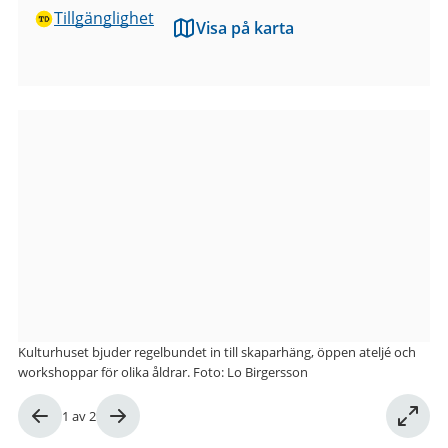
Tillgänglighet
Visa på karta
Bilder
från
Kulturhuset
Kåken
Kulturhuset bjuder regelbundet in till skaparhäng, öppen ateljé och
workshoppar för olika åldrar. Foto: Lo Birgersson
Bild
1
av
2
1