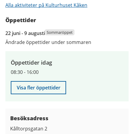
Alla aktiviteter på Kulturhuset Kåken
Öppettider
22
Sommaröppet
22 juni - 9 augusti
juni
Ändrade öppettider under sommaren
2026
till
9
Öppettider idag
augusti
08:30
-
16:00
2026
Visa fler öppettider
Besöksadress
Kålltorpsgatan 2