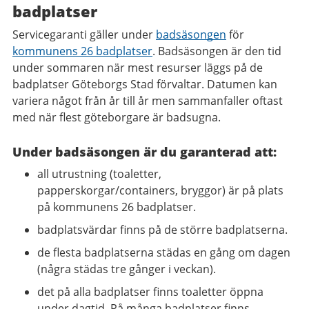
badplatser
Servicegaranti gäller under
badsäsongen
för
kommunens 26 badplatser
. Badsäsongen är den tid
under sommaren när mest resurser läggs på de
badplatser Göteborgs Stad förvaltar. Datumen kan
variera något från år till år men sammanfaller oftast
med när flest göteborgare är badsugna.
Under badsäsongen är du garanterad att:
all utrustning (toaletter,
papperskorgar/containers, bryggor) är på plats
på kommunens 26 badplatser.
badplatsvärdar finns på de större badplatserna.
de flesta badplatserna städas en gång om dagen
(några städas tre gånger i veckan).
det på alla badplatser finns toaletter öppna
under dagtid. På många badplatser finns