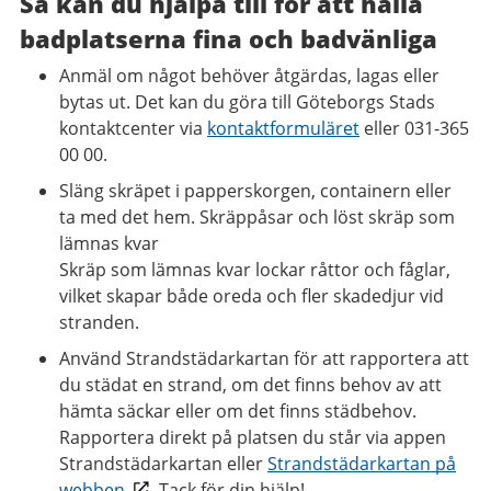
Så kan du hjälpa till för att hålla
badplatserna fina och badvänliga
Anmäl om något behöver åtgärdas, lagas eller
bytas ut. Det kan du göra till Göteborgs Stads
kontaktcenter via
kontaktformuläret
eller 031-365
00 00.
Släng skräpet i papperskorgen, containern eller
ta med det hem. Skräppåsar och löst skräp som
lämnas kvar
Skräp som lämnas kvar lockar råttor och fåglar,
vilket skapar både oreda och fler skadedjur vid
stranden.
Använd Strandstädarkartan för att rapportera att
du städat en strand, om det finns behov av att
hämta säckar eller om det finns städbehov.
Rapportera direkt på platsen du står via appen
Strandstädarkartan eller
Strandstädarkartan på
webben
. Tack för din hjälp!