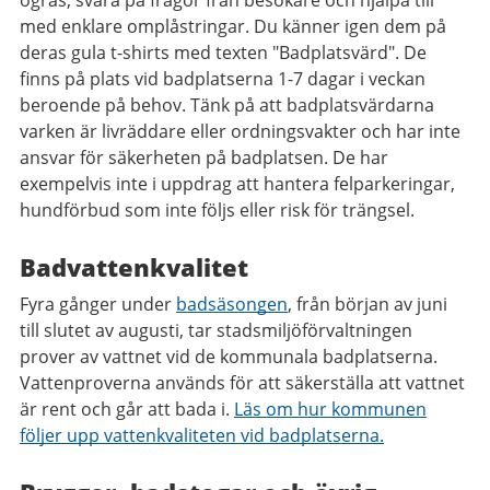
ogräs, svara på frågor från besökare och hjälpa till
med enklare omplåstringar. Du känner igen dem på
deras gula t-shirts med texten "Badplatsvärd". De
finns på plats vid badplatserna 1-7 dagar i veckan
beroende på behov. Tänk på att badplatsvärdarna
varken är livräddare eller ordningsvakter och har inte
ansvar för säkerheten på badplatsen. De har
exempelvis inte i uppdrag att hantera felparkeringar,
hundförbud som inte följs eller risk för trängsel.
Badvattenkvalitet
Fyra gånger under
badsäsongen
, från början av juni
till slutet av augusti, tar stadsmiljöförvaltningen
prover av vattnet vid de kommunala badplatserna.
Vattenproverna används för att säkerställa att vattnet
är rent och går att bada i.
Läs om hur kommunen
följer upp vattenkvaliteten vid badplatserna.