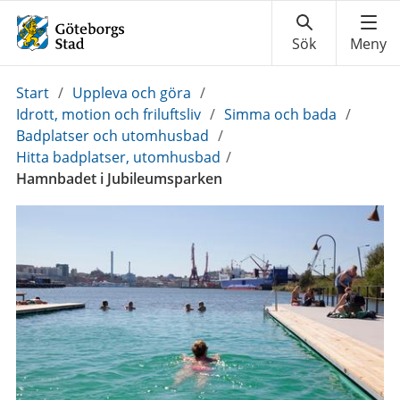
Du
Start
/
Uppleva och göra
/
är
Idrott, motion och friluftsliv
/
Simma och bada
/
här:
Badplatser och utomhusbad
/
Hitta badplatser, utomhusbad
/
Hamnbadet i Jubileumsparken