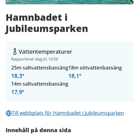
Hamnbadet i
Jubileumsparken
Vattentemperaturer
Rapporterat idag kl. 10:56
25m saltvattensbassäng
18m sötvattenbassäng
18,3
°
18,1
°
14m saltvattensbassäng
17,9
°
Till webbplats för Hamnbadet i Jubileumsparken
Innehåll på denna sida