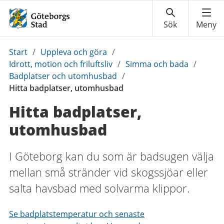
Du
Start
/
Uppleva och göra
/
är
Idrott, motion och friluftsliv
/
Simma och bada
/
här:
Badplatser och utomhusbad
/
Hitta badplatser, utomhusbad
Hitta badplatser,
utomhusbad
I Göteborg kan du som är badsugen välja
mellan små stränder vid skogssjöar eller
salta havsbad med solvarma klippor.
Se badplatstemperatur och senaste