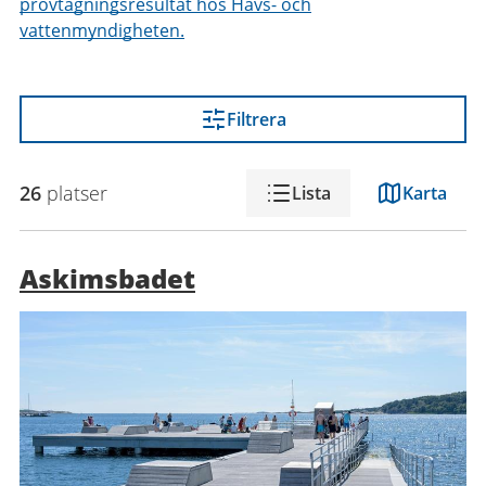
provtagningsresultat hos Havs- och
vattenmyndigheten.
Filtrera
26
platser
Lista
Karta
Askimsbadet