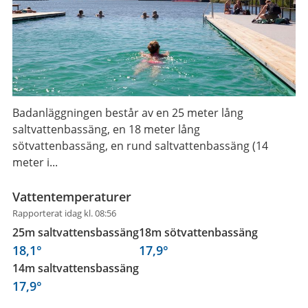
Badanläggningen består av en 25 meter lång
saltvattenbassäng, en 18 meter lång
sötvattenbassäng, en rund saltvattenbassäng (14
meter i...
Vattentemperaturer
Rapporterat idag kl. 08:56
25m saltvattensbassäng
18m sötvattenbassäng
18,1
°
17,9
°
14m saltvattensbassäng
17,9
°