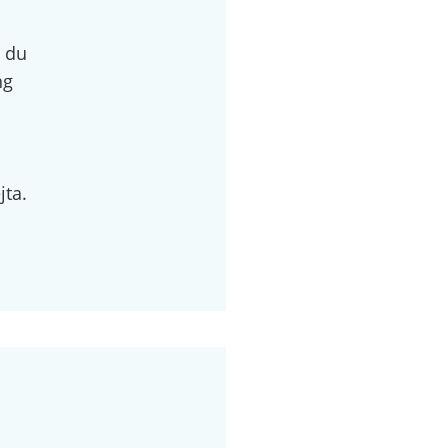
t du
ng
jta.