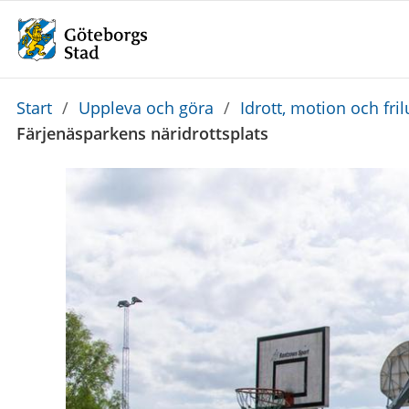
Du
Start
/
Uppleva och göra
/
Idrott, motion och frilu
är
Färjenäsparkens näridrottsplats
här: