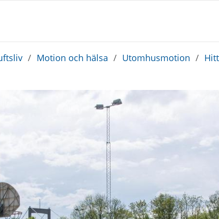
ftsliv
/
Motion och hälsa
/
Utomhusmotion
/
Hit