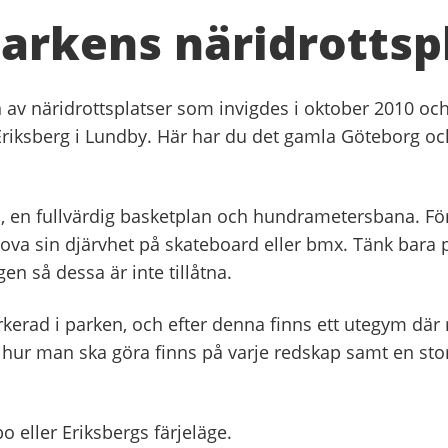
arkens näridrottsp
 av näridrottsplatser som invigdes i oktober 2010 och
Eriksberg i Lundby. Här har du det gamla Göteborg o
n, en fullvärdig basketplan och hundrametersbana. Fö
rova sin djärvhet på skateboard eller bmx. Tänk bara
en så dessa är inte tillåtna.
kerad i parken, och efter denna finns ett utegym där
 hur man ska göra finns på varje redskap samt en stor 
o eller Eriksbergs färjeläge.