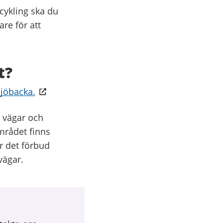
cykling ska du
re för att
t?
jöbacka.
på vägar och
området finns
r det förbud
vägar.