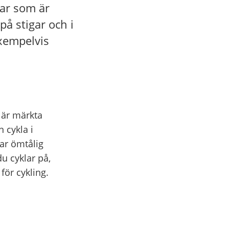
ar som är
på stigar och i
xempelvis
 är märkta
n cykla i
ar ömtålig
u cyklar på,
för cykling.