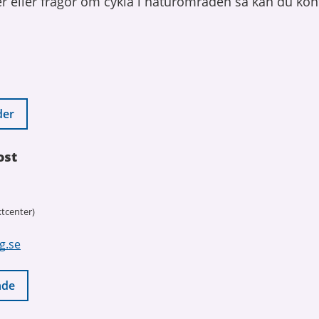
r eller frågor om cykla i naturområden så kan du kon
der
ost
tcenter)
g.se
nde