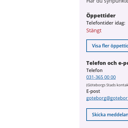
Har du synpunkte
Öppettider
Telefontider idag
Stängt
Visa fler öppetti
Telefon och e-p
Telefon
031-365 00 00
(Göteborgs Stads kontak
E-post
goteborg@gotebor
Skicka meddela