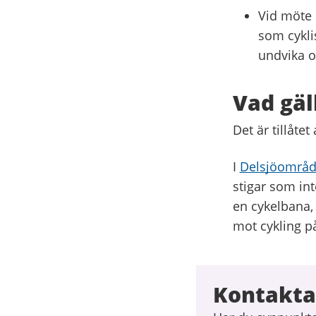
Vid möte 
som cyklis
undvika o
Vad gäl
Det är tillåtet
I
Delsjöområd
stigar som int
en cykelbana,
mot cykling p
Kontakta