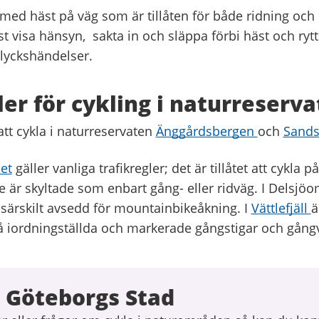
med häst på väg som är tillåten för både ridning och 
t visa hänsyn, sakta in och släppa förbi häst och rytta
lyckshändelser.
ler för cykling i naturreserva
 att cykla i naturreservaten
Änggårdsbergen
och
Sands
et
gäller vanliga trafikregler; det är tillåtet att cykla 
e är skyltade som enbart gång- eller ridväg. I Delsjö
 särskilt avsedd för mountainbikeåkning. I
Vättlefjäll
ä
å iordningställda och markerade gångstigar och gång
 Göteborgs Stad