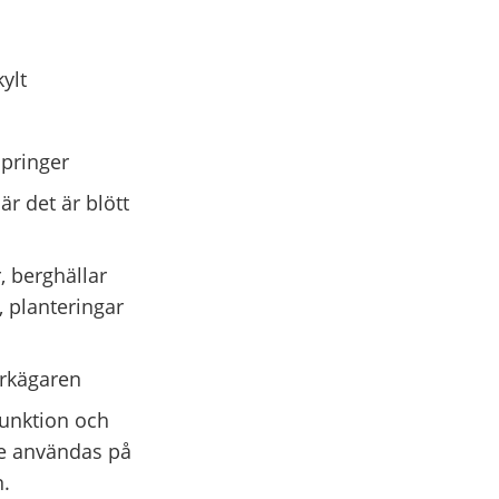
ylt
springer
är det är blött
, berghällar
 planteringar
arkägaren
funktion och
te användas på
n.