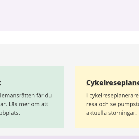
t
Cykelreseplan
allemansrätten får du
I cykelreseplanerare
gar. Läs mer om att
resa och se pumpsta
bbplats.
aktuella störningar.