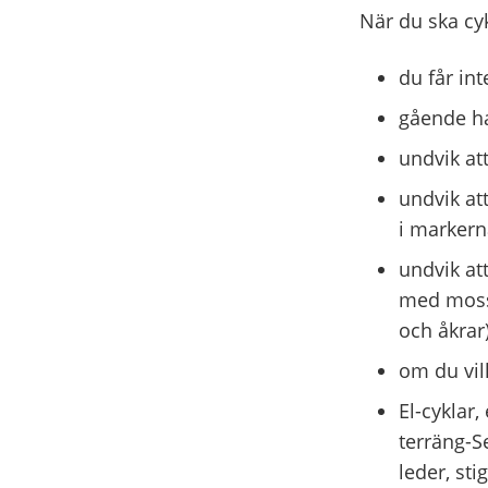
När du ska cyk
du får in
gående har
undvik at
undvik att
i markern
undvik at
med mosso
och åkrar)
om du vil
El-cyklar,
terräng-S
leder, sti