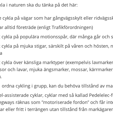
la i naturen ska du tänka på det här:
te cykla på vägar som har gångvägsskylt eller ridvägssk
 alltid företräde (enligt Trafikförordningen)
t cykla på populära motionsspår, där många går och 
 cykla på mjuka stigar, särskilt på våren och hösten, n
a
t cykla över känsliga marktyper (exempelvis lavmarker
r och lavar, mjuka ängsmarker, mossar, kärrmarker,
.
l ordna cykling i grupp, kan du behöva tillstånd av m
 el-assisterade cyklar, cyklar med så kallad Pedelelec-
egways räknas som ”motoriserade fordon” och får in
gar eller fritt i terrängen utan tillstånd från markägare