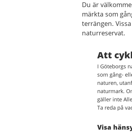
Du är välkommen
märkta som gång-
terrängen. Viss
naturreservat.
Att cyk
I Göteborgs n
som gång- ell
naturen, utanf
naturmark. Om
gäller inte Al
Ta reda på vad
Visa häns