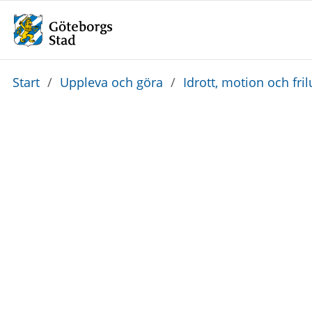
Du
Start
/
Uppleva och göra
/
Idrott, motion och frilu
är
här: