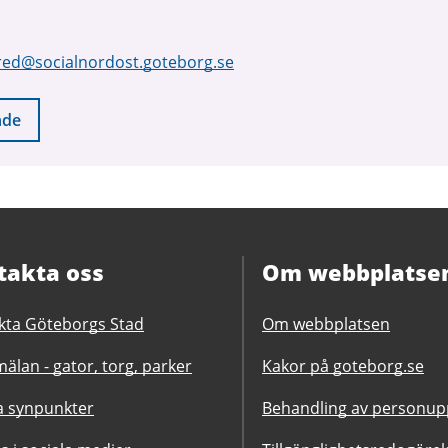
red@socialnordost.goteborg.se
nde
takta oss
Om webbplatse
kta Göteborgs Stad
Om webbplatsen
älan - gator, torg, parker
Kakor på goteborg.se
 synpunkter
Behandling av personupp