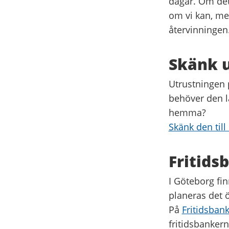
dagar. Om det
om vi kan, men
återvinningen
Skänk u
Utrustningen 
behöver den l
hemma?
Skänk den till
Fritids
I Göteborg fi
planeras det 
På
Fritidsban
fritidsbankern