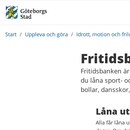
Du
Start
/
Uppleva och göra
/
Idrott, motion och frilu
är
här:
Fritid
Fritidsbanken är 
du låna sport- oc
bollar, dansskor,
Låna ut
Alla får låna 