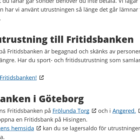
 du lånar går sönder behöver du inte betala. Vi lagar
 har vi använt utrustningen så länge det går lämnar v
.
trustning till Fritidsbanken
på Fritidsbanken är begagnad och skänks av persone
ängre. Har du sport- och fritidsutrustning som saml
 Fritidsbanken!
banken i Göteborg
nns Fritidsbanken på
Frölunda Torg
och i
Angered.
öppna en Fritidsbank på Hisingen.
kens hemsida
kan du se lagersaldo för utrustningen
a.