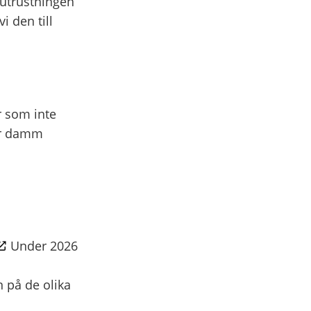
 utrustningen
i den till
r som inte
ar damm
Under 2026
 på de olika