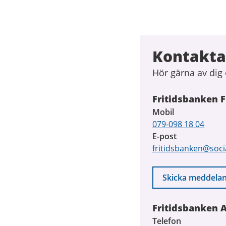
Kontakta
Hör gärna av dig 
Fritidsbanken 
Mobil
079-098 18 04
E-post
fritidsbanken@soci
Skicka meddela
Fritidsbanken 
Telefon