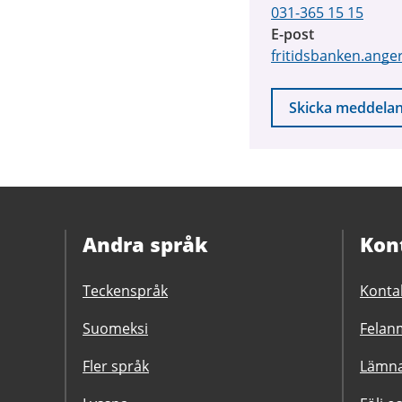
031-365 15 15
E-post
fritidsbanken.ange
Skicka meddela
Andra språk
Kon
Teckenspråk
Konta
Suomeksi
Felanm
Fler språk
Lämna