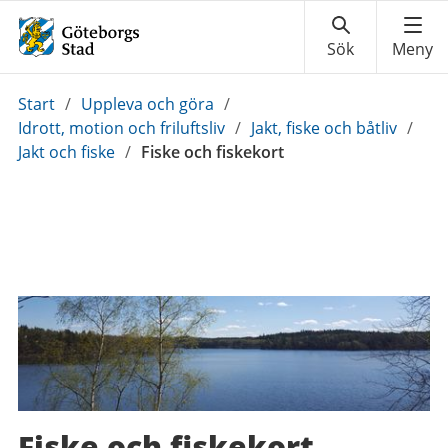
Du
Start
/
Uppleva och göra
/
är
Idrott, motion och friluftsliv
/
Jakt, fiske och båtliv
/
här:
Jakt och fiske
/
Fiske och fiskekort
Fiske och fiskekort