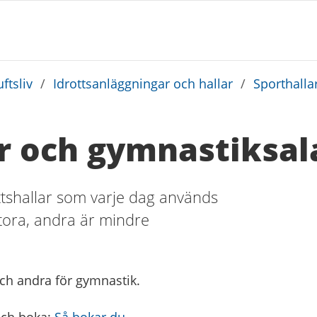
ftsliv
/
Idrottsanläggningar och hallar
/
Sporthalla
ar och gymnastiksal
tshallar som varje dag används
llstora, andra är mindre
 och andra för gymnastik.