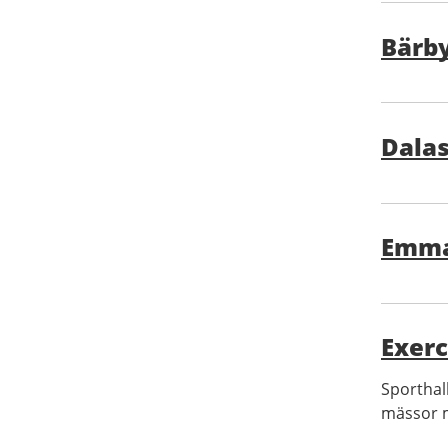
Bärb
Dala
Emma
Exerc
Sporthal
mässor me