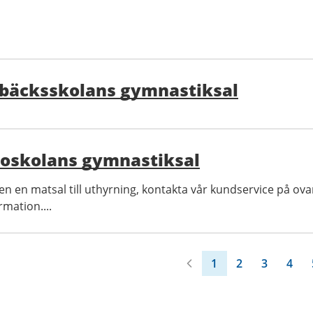
ebäcksskolans gymnastiksal
boskolans gymnastiksal
ven en matsal till uthyrning, kontakta vår kundservice på o
mation....
1
2
3
4