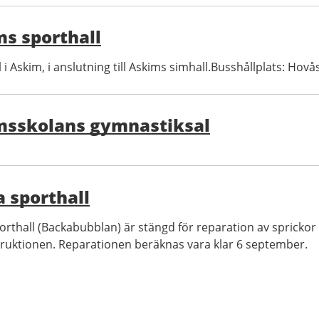
s sporthall
 i Askim, i anslutning till Askims simhall.Busshållplats: Hov
msskolans gymnastiksal
 sporthall
orthall (Backabubblan) är stängd för reparation av sprickor 
truktionen. Reparationen beräknas vara klar 6 september.