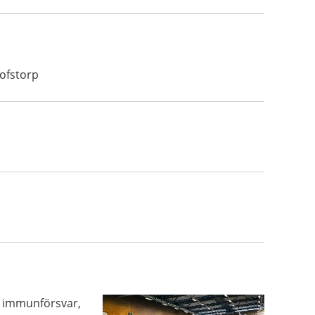
Olofstorp
t immunförsvar,