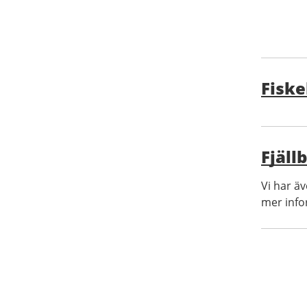
Fisk
Fjäll
Vi har ä
mer infor