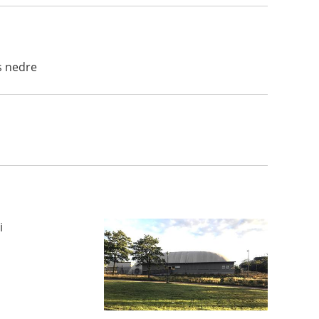
ås nedre
i