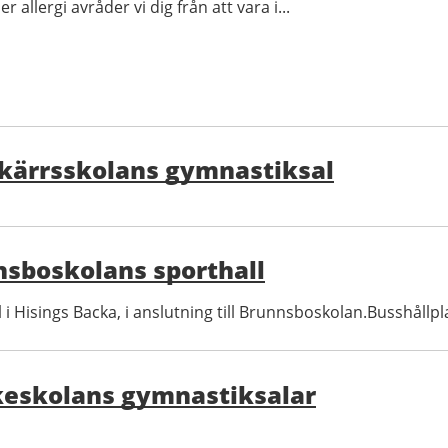
er allergi avråder vi dig från att vara i...
kärrsskolans gymnastiksal
sboskolans sporthall
l i Hisings Backa, i anslutning till Brunnsboskolan.Busshållp
keskolans gymnastiksalar