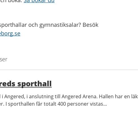
 och boka:
Så bokar du
a sporthallar och gymnastiksalar? Besök
eborg.se
ser
eds sporthall
 i Angered, i anslutning till Angered Arena. Hallen har en l
er. I sporthallen får totalt 400 personer vistas...