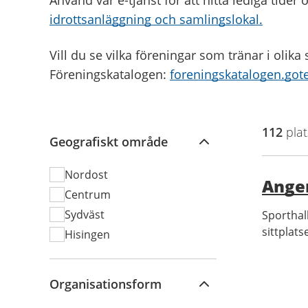
Använd vår e-tjänst för att hitta lediga tider
idrottsanläggning och samlingslokal.
Vill du se vilka föreningar som tränar i olik
Föreningskatalogen:
foreningskatalogen.got
Filtrering
112
plat
Geografiskt område
Nordost
Anger
Centrum
Sydväst
Sporthall
sittplats
Hisingen
Organisationsform