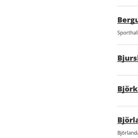
Berg
Sporthall
Bjurs
Björ
Björl
Björland