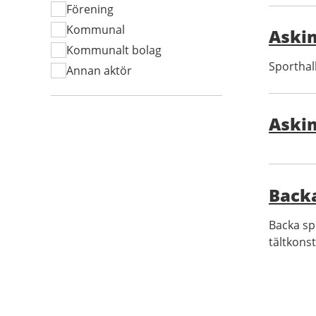
Förening
Kommunal
Askim
Kommunalt bolag
Sporthall
Annan aktör
Aski
Backa
Backa sp
tältkons