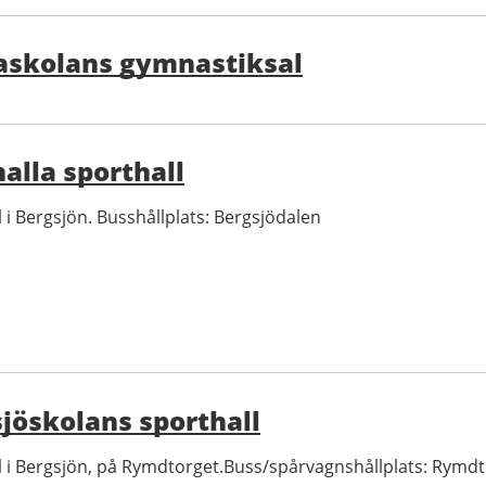
askolans gymnastiksal
alla sporthall
 i Bergsjön. Busshållplats: Bergsjödalen
jöskolans sporthall
l i Bergsjön, på Rymdtorget.Buss/spårvagnshållplats: Rymd