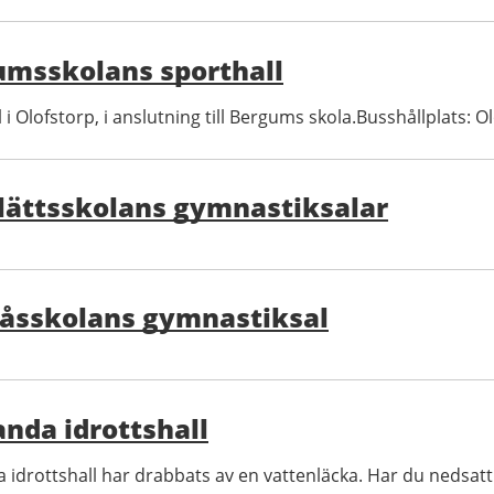
umsskolans sporthall
 i Olofstorp, i anslutning till Bergums skola.Busshållplats: 
lättsskolans gymnastiksalar
kåsskolans gymnastiksal
anda idrottshall
a idrottshall har drabbats av en vattenläcka. Har du nedsat