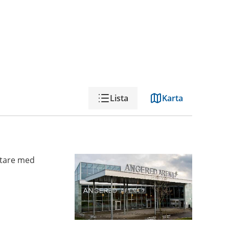
Lista
Karta
äktare med