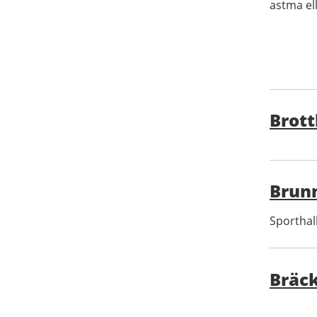
astma ell
Brott
Brunn
Sporthal
Bräc