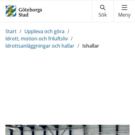
Du
Start
/
Uppleva och göra
/
är
Idrott, motion och friluftsliv
/
här:
Idrottsanläggningar och hallar
/
Ishallar