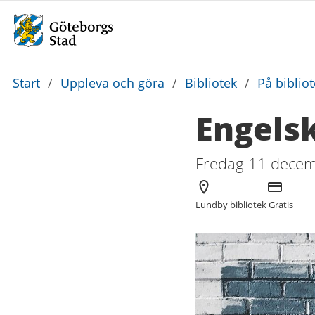
Du
Start
/
Uppleva och göra
/
Bibliotek
/
På biblio
är
Engels
här:
Fredag 11 decem
Arrangör
Kostnad
Lundby bibliotek
Gratis