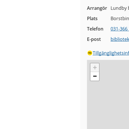
Arrangör
Lundby b
Plats
Borstbi
Telefon
031-366 
E-post
bibliote
Tillgänglighetsi
+
−