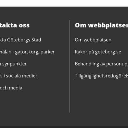
takta oss
Om webbplatse
kta Göteborgs Stad
Om webbplatsen
älan - gator, torg, parker
Kakor på goteborg.se
 synpunkter
Behandling av personupp
ss i sociala medier
Tillgänglighetsredogörel
 och media