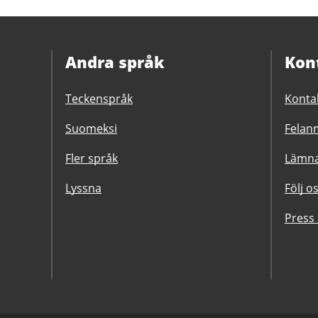
Andra språk
Kon
Teckenspråk
Konta
Suomeksi
Felanm
Fler språk
Lämna
Lyssna
Följ o
Press