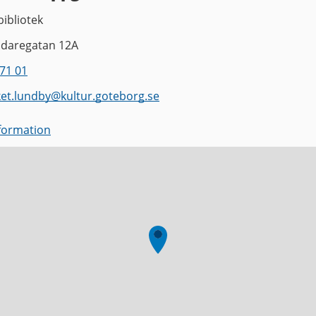
ibliotek
ndaregatan 12A
71 01
ket.lundby
@
kultur.goteborg.se
nformation