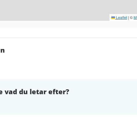
Leaflet
|
©
M
en
e vad du letar efter?