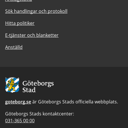
Sök handlingar och protokoll
Hitta politiker
E-tjänster och blanketter
Anställd
Avsändare:
Göteborgs
Stad
goteborg.se
är Göteborgs Stads officiella webbplats.
Göteborgs Stads kontaktcenter:
Telefonnummer
031-365 00 00
till