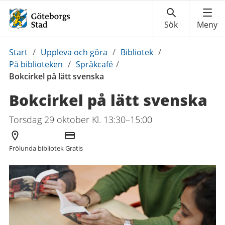
Du
Start
/
Uppleva och göra
/
Bibliotek
/
är
På biblioteken
/
Språkcafé
/
här:
Bokcirkel på lätt svenska
Bokcirkel på lätt svenska
Torsdag 29 oktober Kl. 13:30–15:00
Arrangör
Kostnad
Frölunda bibliotek
Gratis