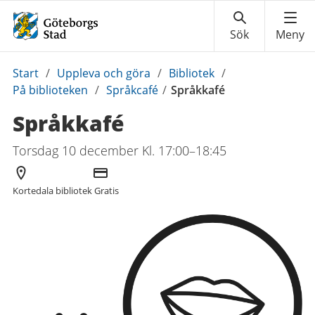
Du
Start
/
Uppleva och göra
/
Bibliotek
/
är
På biblioteken
/
Språkcafé
/
Språkkafé
här:
Språkkafé
Torsdag 10 december Kl. 17:00–18:45
Arrangör
Kostnad
Kortedala bibliotek
Gratis