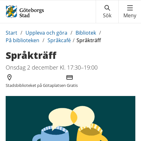
Du
Start
/
Uppleva och göra
/
Bibliotek
/
är
På biblioteken
/
Språkcafé
/
Språkträff
här:
Språkträff
Onsdag 2 december Kl. 17:30–19:00
Arrangör
Kostnad
Stadsbiblioteket på Götaplatsen
Gratis