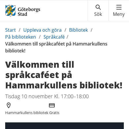
Du
Start
/
Uppleva och göra
/
Bibliotek
/
är
På biblioteken
/
Språkcafé
/
här:
Välkommen till språkcaféet på Hammarkullens
bibliotek!
Välkommen till
språkcaféet på
Hammarkullens bibliotek!
Tisdag 10 november Kl. 17:00–18:00
Arrangör
Kostnad
Hammarkullens bibliotek
Gratis