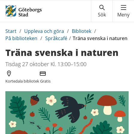
Du
Start
/
Uppleva och göra
/
Bibliotek
/
är
På biblioteken
/
Språkcafé
/
Träna svenska i naturen
här:
Träna svenska i naturen
Tisdag 27 oktober Kl. 13:00–15:00
Arrangör
Kostnad
Kortedala bibliotek
Gratis