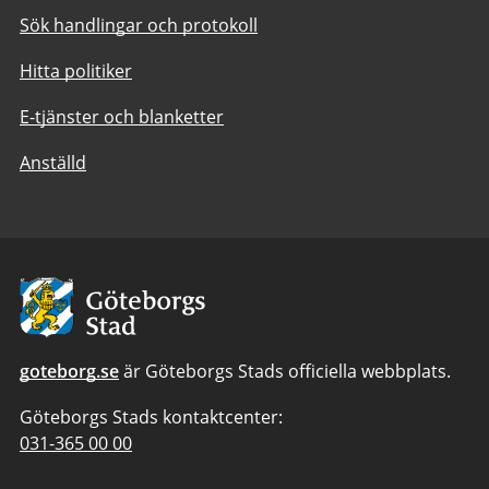
Sök handlingar och protokoll
Hitta politiker
E-tjänster och blanketter
Anställd
Avsändare:
Göteborgs
Stad
goteborg.se
är Göteborgs Stads officiella webbplats.
Göteborgs Stads kontaktcenter:
Telefonnummer
031-365 00 00
till