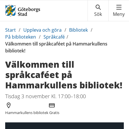
Du
Start
/
Uppleva och göra
/
Bibliotek
/
är
På biblioteken
/
Språkcafé
/
här:
Välkommen till språkcaféet på Hammarkullens
bibliotek!
Välkommen till
språkcaféet på
Hammarkullens bibliotek!
Tisdag 3 november Kl. 17:00–18:00
Arrangör
Kostnad
Hammarkullens bibliotek
Gratis