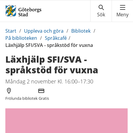
Du
Start
/
Uppleva och göra
/
Bibliotek
/
är
På biblioteken
/
Språkcafé
/
här:
Läxhjälp SFI/SVA - språkstöd för vuxna
Läxhjälp SFI/SVA -
språkstöd för vuxna
Måndag 2 november Kl. 16:00–17:30
Arrangör
Kostnad
Frölunda bibliotek
Gratis