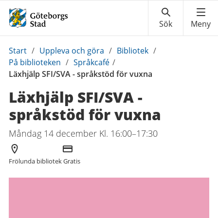
Du
Start
/
Uppleva och göra
/
Bibliotek
/
är
På biblioteken
/
Språkcafé
/
här:
Läxhjälp SFI/SVA - språkstöd för vuxna
Läxhjälp SFI/SVA -
språkstöd för vuxna
Måndag 14 december Kl. 16:00–17:30
Arrangör
Kostnad
Frölunda bibliotek
Gratis