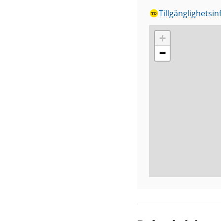
Tillgänglighetsi
+
−