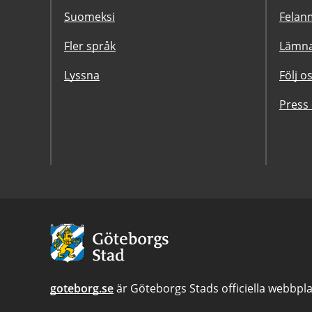
Suomeksi
Felanm
Fler språk
Lämna
Lyssna
Följ o
Press
Avsändare:
Göteborgs
Stad
goteborg.se
är Göteborgs Stads officiella webbpla