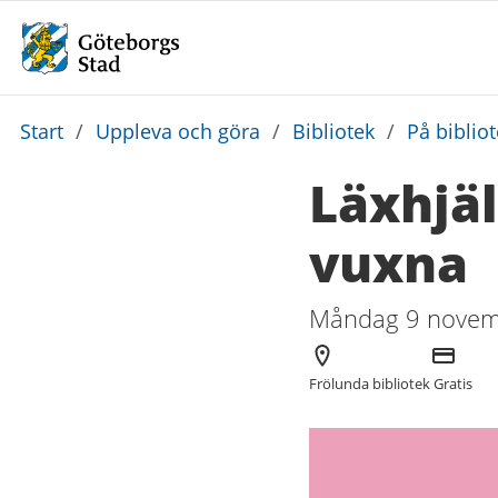
Du
Start
/
Uppleva och göra
/
Bibliotek
/
På biblio
är
Läxhjäl
här:
vuxna
Måndag 9 novemb
Arrangör
Kostnad
Frölunda bibliotek
Gratis