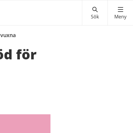
r vuxna
öd för