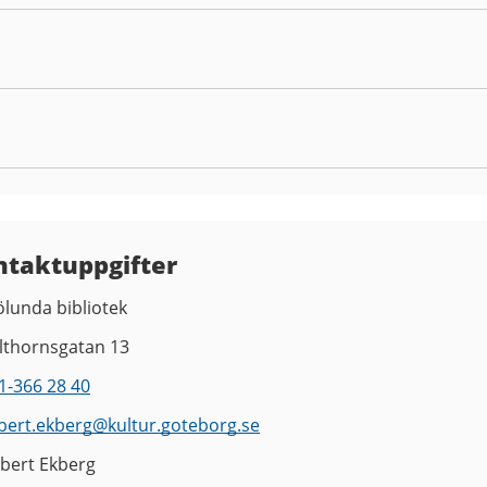
ntaktuppgifter
ölunda bibliotek
lthornsgatan 13
1-366 28 40
bert.ekberg
@
kultur.goteborg.se
bert Ekberg