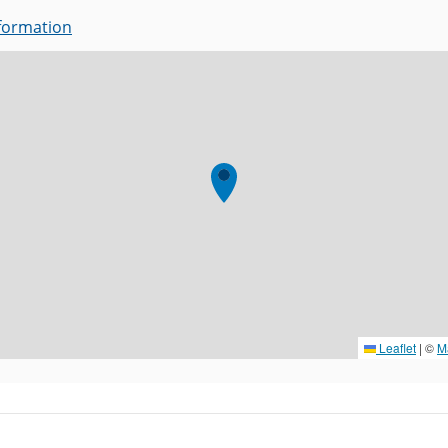
nformation
Leaflet
|
©
M