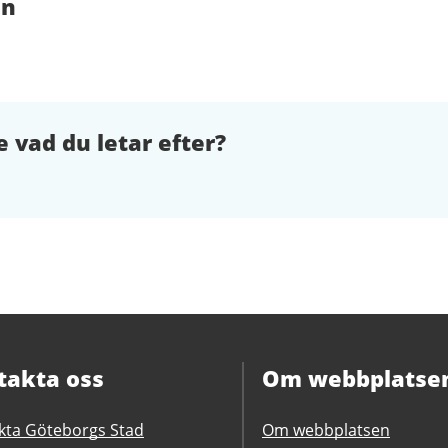
en
e vad du letar efter?
takta oss
Om webbplatse
kta Göteborgs Stad
Om webbplatsen