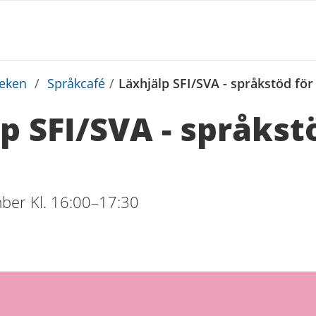
teken
/
Språkcafé
/
Läxhjälp SFI/SVA - språkstöd fö
p SFI/SVA - språkst
er Kl. 16:00–17:30