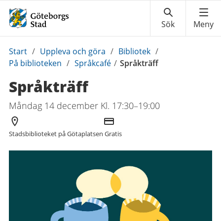
Du
Start
/
Uppleva och göra
/
Bibliotek
/
är
På biblioteken
/
Språkcafé
/
Språkträff
här:
Språkträff
Måndag 14 december Kl. 17:30–19:00
Arrangör
Kostnad
Stadsbiblioteket på Götaplatsen
Gratis