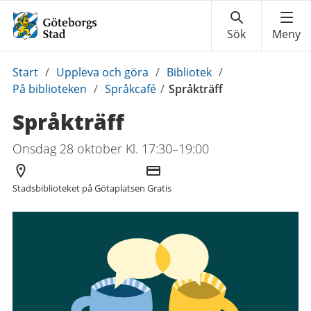
Du
Start
/
Uppleva och göra
/
Bibliotek
/
är
På biblioteken
/
Språkcafé
/
Språkträff
här:
Språkträff
Onsdag 28 oktober Kl. 17:30–19:00
Arrangör
Kostnad
Stadsbiblioteket på Götaplatsen
Gratis