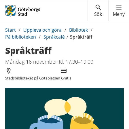
Du
Start
/
Uppleva och göra
/
Bibliotek
/
är
På biblioteken
/
Språkcafé
/
Språkträff
här:
Språkträff
Måndag 16 november Kl. 17:30–19:00
Arrangör
Kostnad
Stadsbiblioteket på Götaplatsen
Gratis