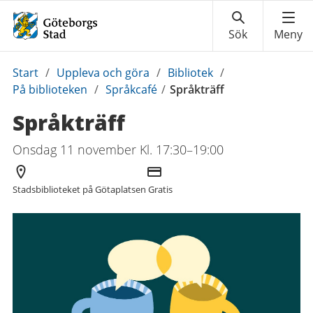
Du
Start
/
Uppleva och göra
/
Bibliotek
/
är
På biblioteken
/
Språkcafé
/
Språkträff
här:
Språkträff
Onsdag 11 november Kl. 17:30–19:00
Arrangör
Kostnad
Stadsbiblioteket på Götaplatsen
Gratis