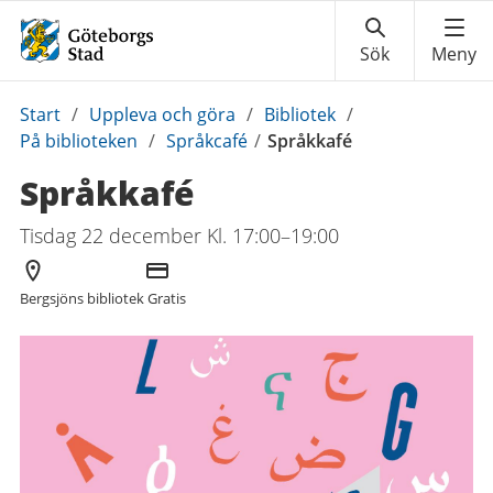
Du
Start
/
Uppleva och göra
/
Bibliotek
/
är
På biblioteken
/
Språkcafé
/
Språkkafé
här:
Språkkafé
Tisdag 22 december Kl. 17:00–19:00
Arrangör
Kostnad
Bergsjöns bibliotek
Gratis