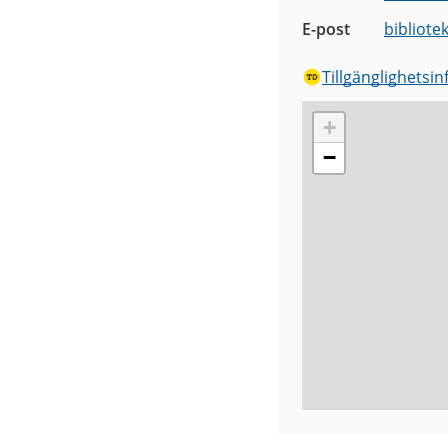
E-post
bibliote
Tillgänglighetsi
+
−