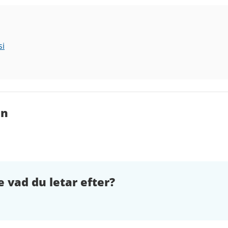
si
en
e vad du letar efter?