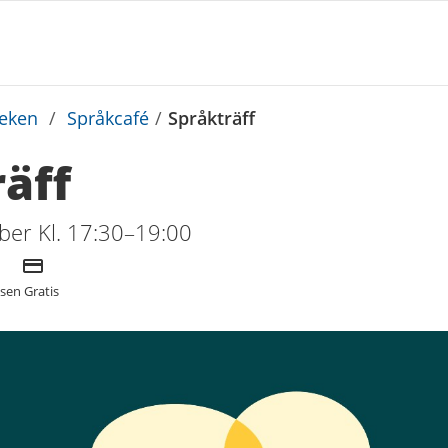
teken
/
Språkcafé
/
Språkträff
äff
er Kl. 17:30–19:00
Kostnad
tsen
Gratis