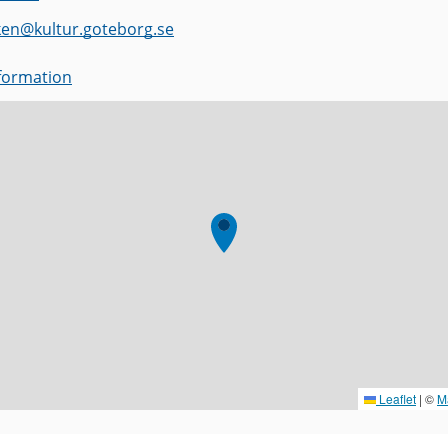
ken
@
kultur.goteborg.se
nformation
Leaflet
|
©
M