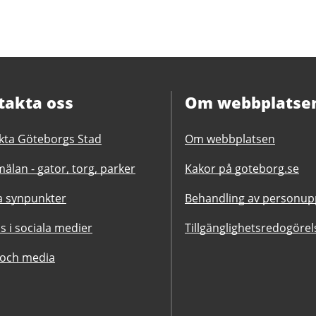
takta oss
Om webbplatse
kta Göteborgs Stad
Om webbplatsen
älan - gator, torg, parker
Kakor på goteborg.se
 synpunkter
Behandling av personupp
ss i sociala medier
Tillgänglighetsredogörel
 och media