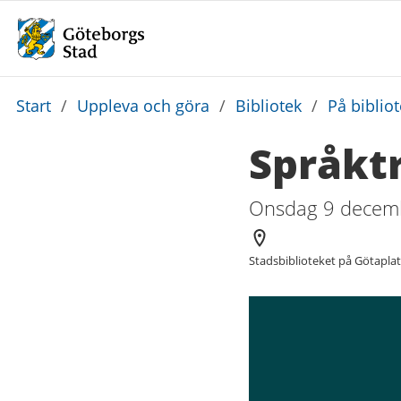
Du
Start
/
Uppleva och göra
/
Bibliotek
/
På biblio
är
Språktr
här:
Onsdag 9 decemb
Arrangör
Stadsbiblioteket på Götapla