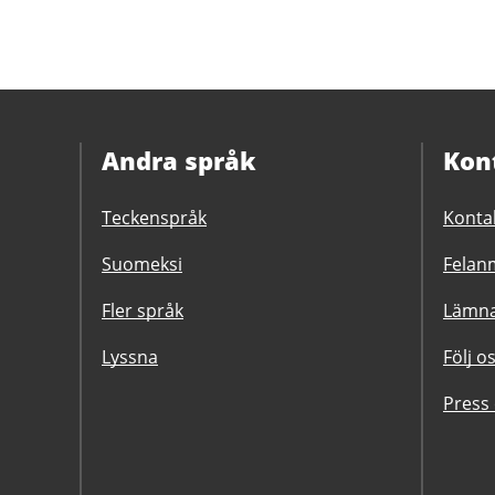
Andra språk
Kon
Teckenspråk
Konta
Suomeksi
Felanm
Fler språk
Lämna
Lyssna
Följ o
Press