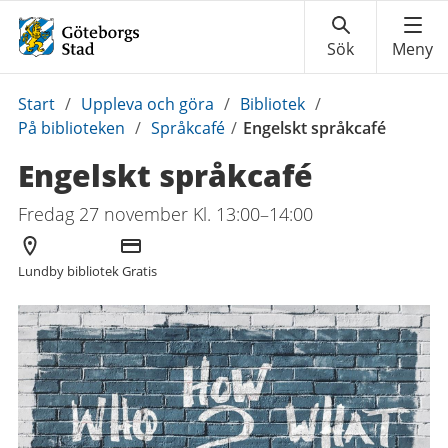
Du
Start
/
Uppleva och göra
/
Bibliotek
/
är
På biblioteken
/
Språkcafé
/
Engelskt språkcafé
här:
Engelskt språkcafé
Fredag 27 november Kl. 13:00–14:00
Arrangör
Kostnad
Lundby bibliotek
Gratis