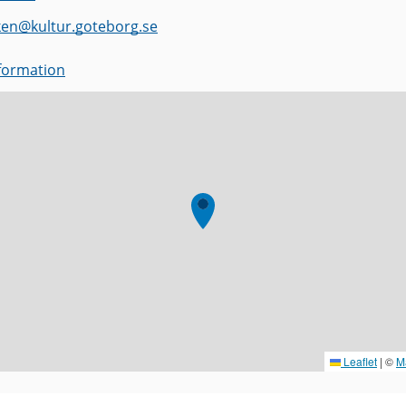
ken
@
kultur.goteborg.se
nformation
Leaflet
|
©
M