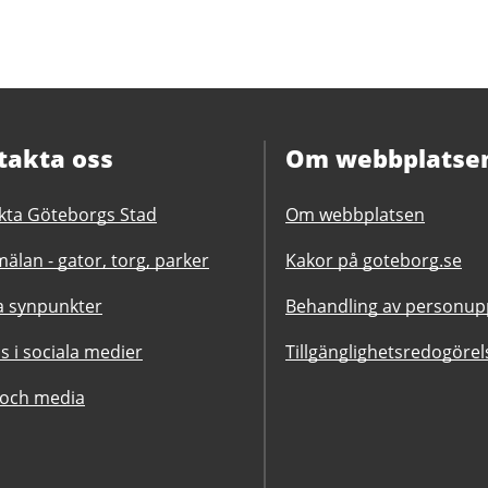
takta oss
Om webbplatse
kta Göteborgs Stad
Om webbplatsen
älan - gator, torg, parker
Kakor på goteborg.se
 synpunkter
Behandling av personupp
ss i sociala medier
Tillgänglighetsredogörel
 och media