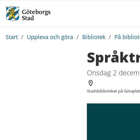
Du
Start
/
Uppleva och göra
/
Bibliotek
/
På biblio
är
Språktr
här:
Onsdag 2 decemb
Arrangör
Stadsbiblioteket på Götapla