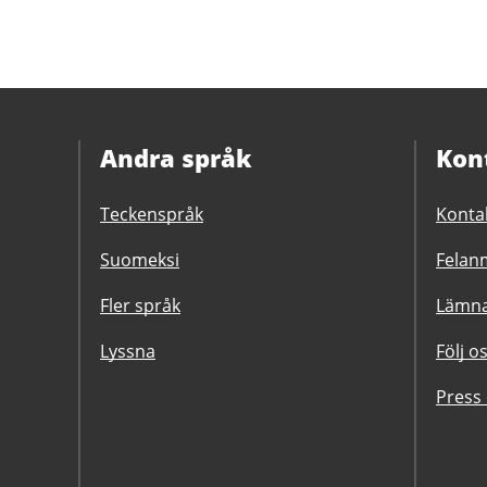
Andra språk
Kon
Teckenspråk
Konta
Suomeksi
Felanm
Fler språk
Lämna
Lyssna
Följ o
Press