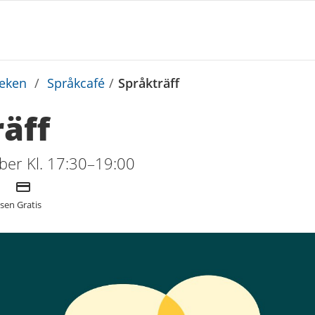
teken
/
Språkcafé
/
Språkträff
äff
er Kl. 17:30–19:00
Kostnad
tsen
Gratis