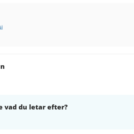
si
en
e vad du letar efter?