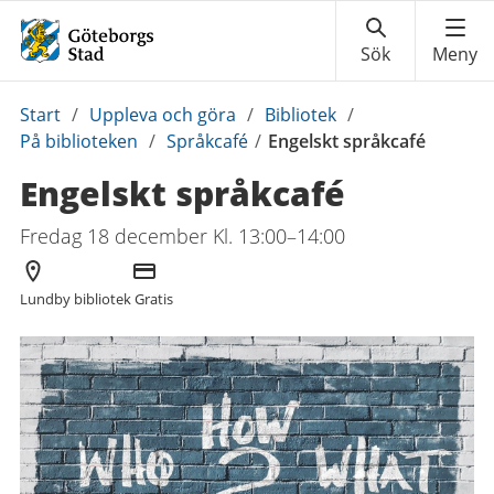
Du
Start
/
Uppleva och göra
/
Bibliotek
/
är
På biblioteken
/
Språkcafé
/
Engelskt språkcafé
här:
Engelskt språkcafé
Fredag 18 december Kl. 13:00–14:00
Arrangör
Kostnad
Lundby bibliotek
Gratis