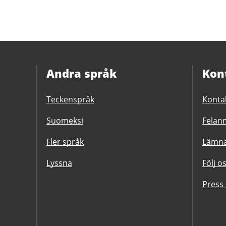
Andra språk
Kon
Teckenspråk
Konta
Suomeksi
Felanm
Fler språk
Lämna
Lyssna
Följ o
Press