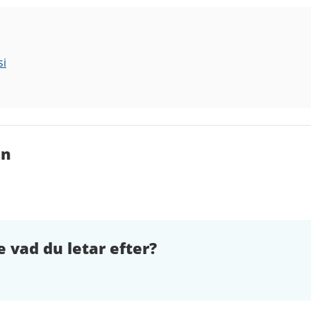
si
en
e vad du letar efter?