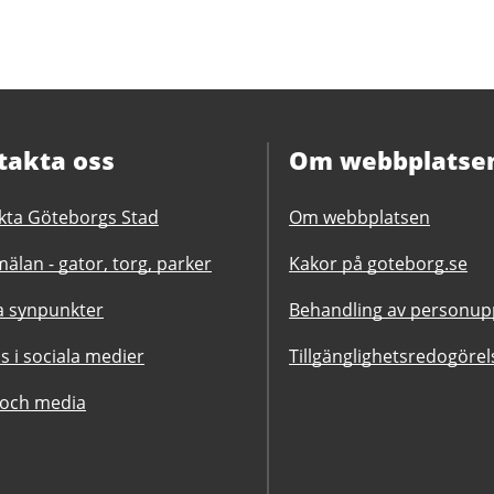
takta oss
Om webbplatse
kta Göteborgs Stad
Om webbplatsen
älan - gator, torg, parker
Kakor på goteborg.se
 synpunkter
Behandling av personupp
ss i sociala medier
Tillgänglighetsredogörel
 och media