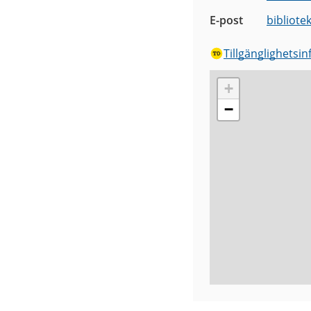
E-post
bibliote
Tillgänglighetsi
+
−