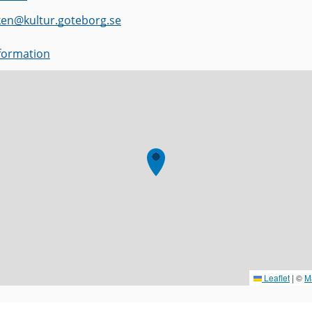
ken
@
kultur.goteborg.se
nformation
Leaflet
|
©
M