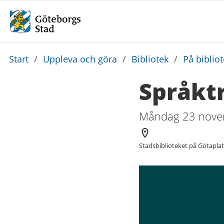
Du
Start
/
Uppleva och göra
/
Bibliotek
/
På biblio
är
Språktr
här:
Måndag 23 novem
Arrangör
Stadsbiblioteket på Götapla