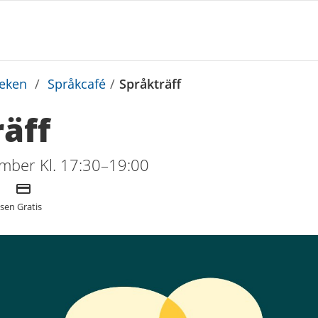
teken
/
Språkcafé
/
Språkträff
äff
ber Kl. 17:30–19:00
Kostnad
tsen
Gratis