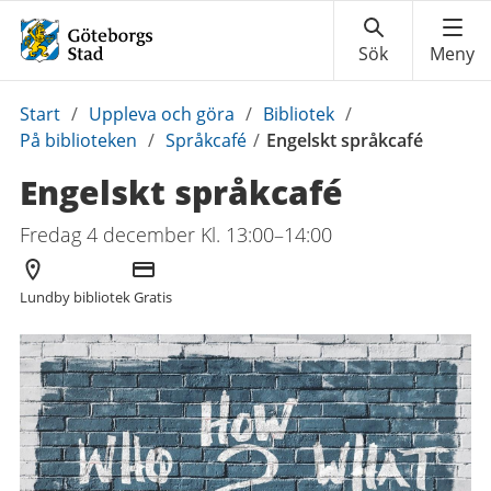
Du
Start
/
Uppleva och göra
/
Bibliotek
/
är
På biblioteken
/
Språkcafé
/
Engelskt språkcafé
här:
Engelskt språkcafé
Fredag 4 december Kl. 13:00–14:00
Arrangör
Kostnad
Lundby bibliotek
Gratis