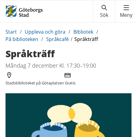
Du
Start
/
Uppleva och göra
/
Bibliotek
/
är
På biblioteken
/
Språkcafé
/
Språkträff
här:
Språkträff
Måndag 7 december Kl. 17:30–19:00
Arrangör
Kostnad
Stadsbiblioteket på Götaplatsen
Gratis