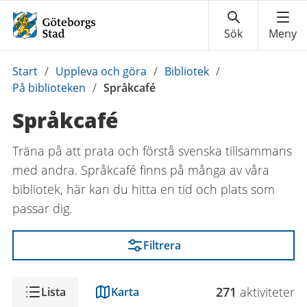
Du
Start
/
Uppleva och göra
/
Bibliotek
/
är
På biblioteken
/
Språkcafé
här:
Språkcafé
Träna på att prata och förstå svenska tillsammans
med andra. Språkcafé finns på många av våra
bibliotek, här kan du hitta en tid och plats som
passar dig.
Filtrera
Visning
271
aktivitet
er
Lista
Karta