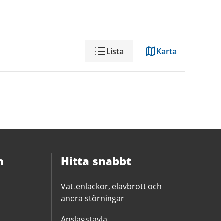
Visning
Lista
Karta
n
Hitta snabbt
Vattenläckor, elavbrott och
andra störningar
Anslagstavla