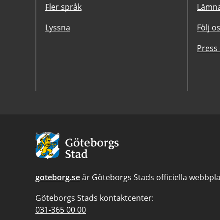
Fler språk
Lämna
Lyssna
Följ o
Press
Avsändare:
Göteborgs
Stad
goteborg.se
är Göteborgs Stads officiella webbpla
Göteborgs Stads kontaktcenter:
Telefonnummer
031-365 00 00