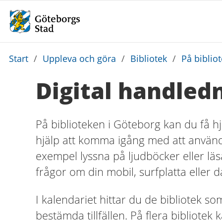
Du
Start
/
Uppleva och göra
/
Bibliotek
/
På biblio
är
Digital handled
här:
På biblioteken i Göteborg kan du få hjä
hjälp att komma igång med att använda 
exempel lyssna på ljudböcker eller läsa
frågor om din mobil, surfplatta eller d
I kalendariet hittar du de bibliotek s
bestämda tillfällen. På flera bibliotek