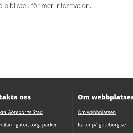
a bibliotek för mer information.
takta oss
Om webbplatse
kta Göteborgs Stad
Om webbplatsen
älan - gator, torg, parker
Kakor på goteborg.se