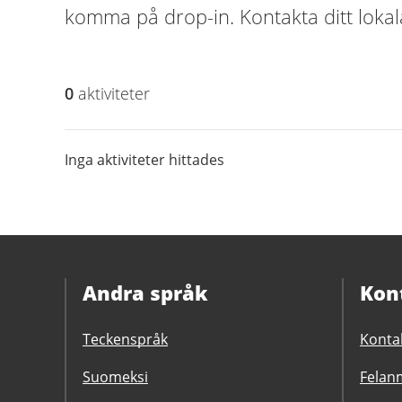
komma på drop-in. Kontakta ditt lokal
0
aktivitet
er
Inga aktiviteter hittades
Andra språk
Kon
Teckenspråk
Konta
Suomeksi
Felanm