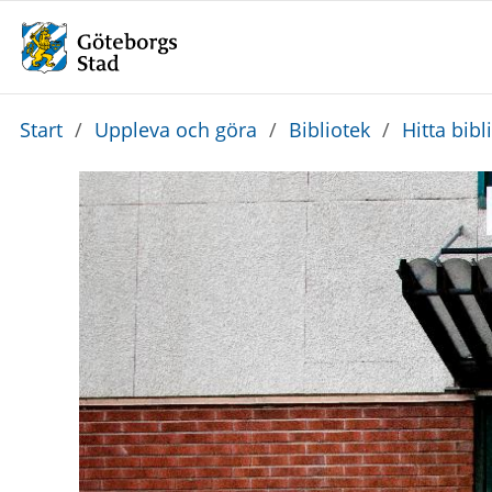
Du
Start
/
Uppleva och göra
/
Bibliotek
/
Hitta bibl
är
här: