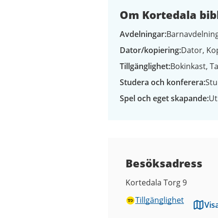
Om Kortedala bib
Avdelningar
Barnavdelning
Dator/kopiering
Dator
Ko
Tillgänglighet
Bokinkast
Ta
Studera och konferera
Stu
Spel och eget skapande
Ut
Besöksadress
Kortedala Torg 9
Tillgänglighet
Vis