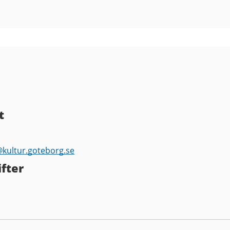
t
@
kultur.goteborg.se
fter