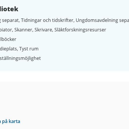
liotek
 separat
Tidningar och tidskrifter
Ungdomsavdelning sepa
piator
Skanner
Skrivare
Släktforskningsresurser
lböcker
dieplats
Tyst rum
ställningsmöjlighet
a på karta