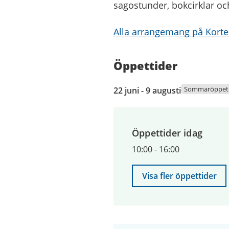
sagostunder, bokcirklar oc
Alla arrangemang på Korted
Öppettider
22
Sommaröppeti
22 juni - 9 augusti
juni
2026
till
Öppettider idag
9
augusti
10:00
-
16:00
2026
Visa fler öppettider