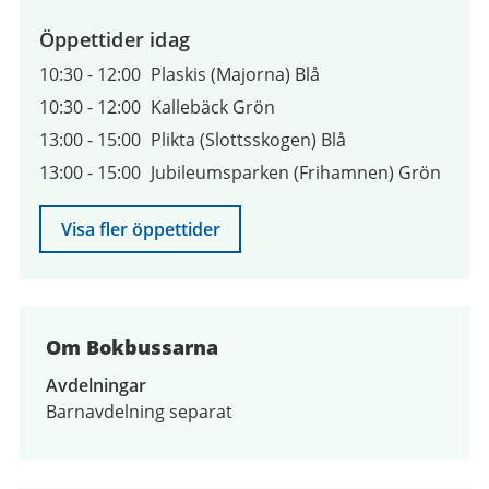
2026
till
Öppettider idag
9
10:30
-
12:00
Plaskis (Majorna) Blå
augusti
10:30
-
12:00
Kallebäck Grön
2026
13:00
-
15:00
Plikta (Slottsskogen) Blå
13:00
-
15:00
Jubileumsparken (Frihamnen) Grön
Visa fler öppettider
Om Bokbussarna
Avdelningar
Barnavdelning separat