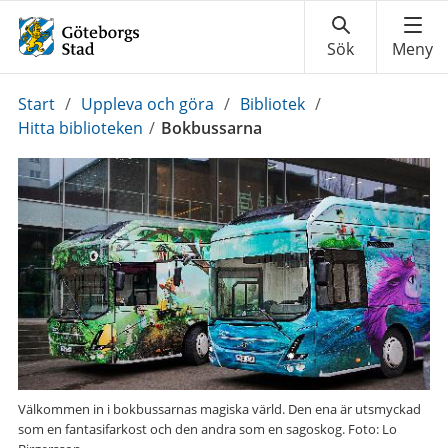
Du
Start
/
Uppleva och göra
/
Bibliotek
/
är
Hitta biblioteken
/
Bokbussarna
här:
Välkommen in i bokbussarnas magiska värld. Den ena är utsmyckad
som en fantasifarkost och den andra som en sagoskog. Foto: Lo