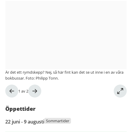
Bilder
från
Bokbussarna
Är det ett rymdskepp? Nej, så här fint kan det se ut inne i en av våra
bokbussar. Foto: Philipp Tonn.
Bild
1
av
2
1
av
Öppettider
2
22
Sommartider
22 juni - 9 augusti
juni