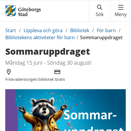
Du
Start
/
Uppleva och göra
/
Bibliotek
/
För barn
/
är
Bibliotekens aktiviteter för barn
/
Sommaruppdraget
här:
Sommaruppdraget
Måndag 15 juni - Söndag 30 augusti
Arrangör
Kostnad
Friskväderstorgets bibliotek
Gratis