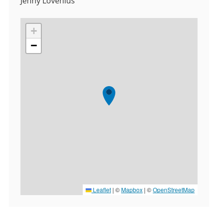
Jenny Lövenius
+
−
Leaflet
|
©
Mapbox
| ©
OpenStreetMap