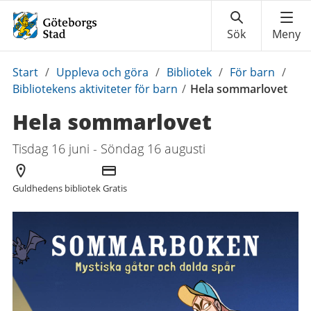
Du
Start
/
Uppleva och göra
/
Bibliotek
/
För barn
/
är
Bibliotekens aktiviteter för barn
/
Hela sommarlovet
här:
Hela sommarlovet
Tisdag 16 juni - Söndag 16 augusti
Arrangör
Kostnad
Guldhedens bibliotek
Gratis