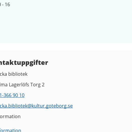
 - 16
ntaktuppgifter
cka bibliotek
lma Lagerlöfs Torg 2
1-366 90 10
cka.bibliotek
@
kultur.goteborg.se
formation
nformation