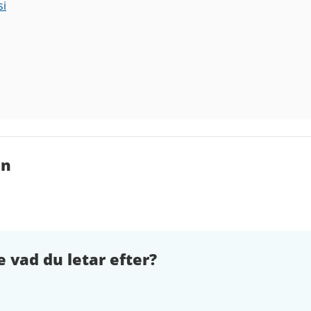
si
en
e vad du letar efter?