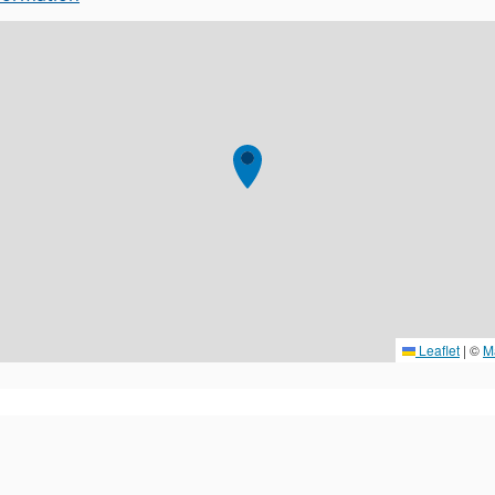
Leaflet
|
©
M