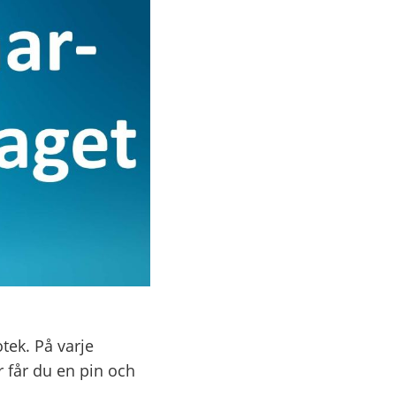
otek. På varje
r får du en pin och