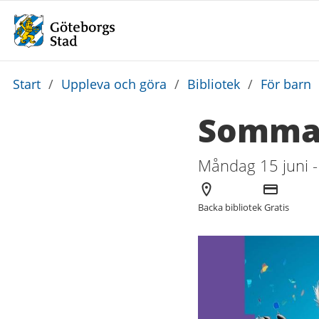
Du
Start
/
Uppleva och göra
/
Bibliotek
/
För barn
är
Somma
här:
Måndag 15 juni -
Arrangör
Kostnad
Backa bibliotek
Gratis