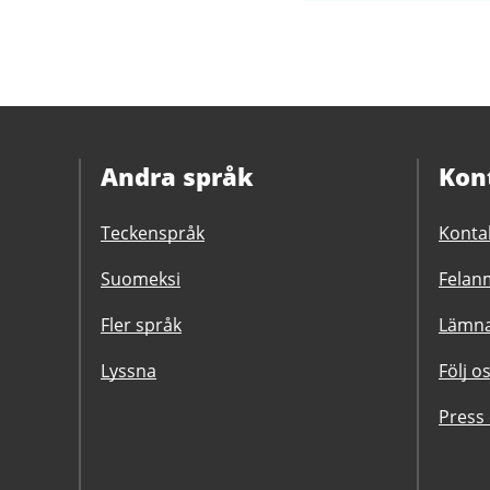
Andra språk
Kon
Teckenspråk
Konta
Suomeksi
Felanm
Fler språk
Lämna
Lyssna
Följ o
Press