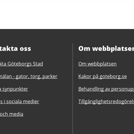
takta oss
Om webbplatse
kta Göteborgs Stad
Om webbplatsen
älan - gator, torg, parker
Kakor på goteborg.se
 synpunkter
Behandling av personupp
ss i sociala medier
Tillgänglighetsredogörel
 och media