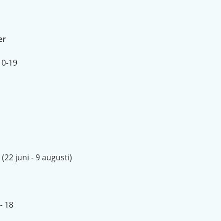
er
10-19
r
(22 juni - 9 augusti)
- 18