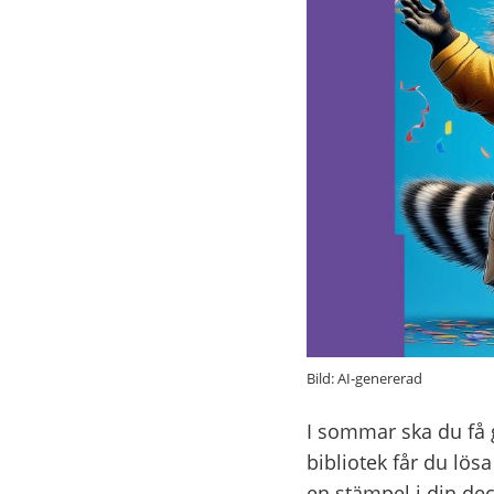
Bild: AI-genererad
I sommar ska du få ge
bibliotek får du lös
en stämpel i din de