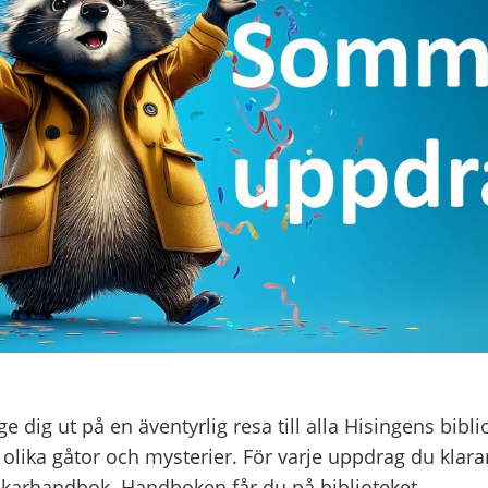
 dig ut på en äventyrlig resa till alla Hisingens bibli
a olika gåtor och mysterier. För varje uppdrag du klara
ckarhandbok. Handboken får du på biblioteket.