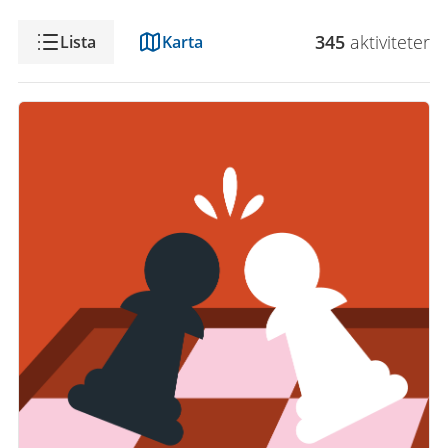
Visning
345
aktivitet
er
Lista
Karta