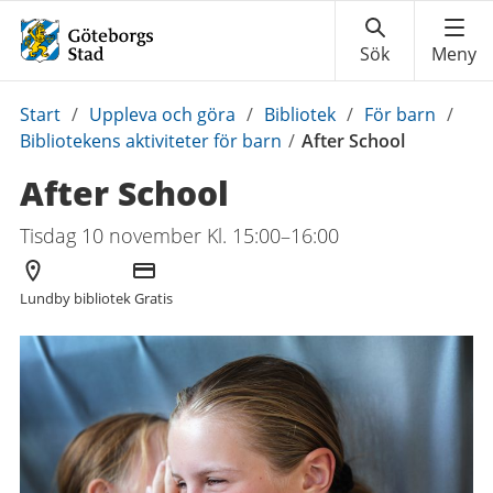
Du
Start
/
Uppleva och göra
/
Bibliotek
/
För barn
/
är
Bibliotekens aktiviteter för barn
/
After School
här:
After School
Tisdag 10 november Kl. 15:00–16:00
Arrangör
Kostnad
Lundby bibliotek
Gratis