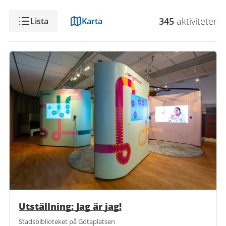
Visning
345
aktivitet
er
Lista
Karta
Utställning: Jag är jag!
Stadsbiblioteket på Götaplatsen