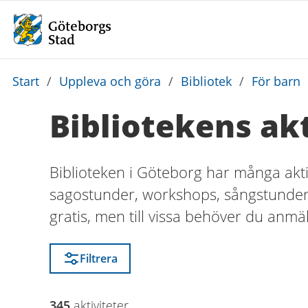
Du
Start
/
Uppleva och göra
/
Bibliotek
/
För barn
är
Bibliotekens akt
här:
Biblioteken i Göteborg har många aktivi
sagostunder, workshops, sångstunder o
gratis, men till vissa behöver du anmäl
Filtrera
345
aktivitet
er