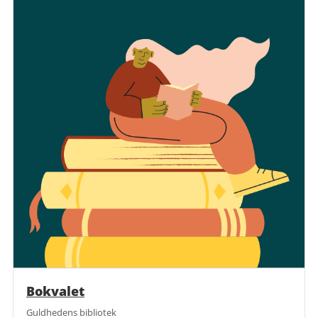
Bokvalet
Guldhedens bibliotek