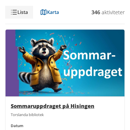
Visning
346
aktivitet
er
Lista
Karta
Sommaruppdraget på Hisingen
Torslanda bibliotek
Datum