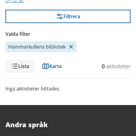
0–12 år
.
Filtrera
Valda filter
Hammarkullens bibliotek
Visning
0
aktivitet
er
Lista
Karta
Inga aktiviteter hittades
Andra språk