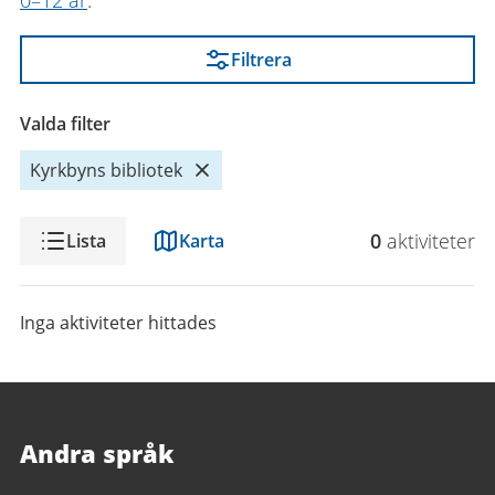
0–12 år
.
Filtrera
Valda filter
Kyrkbyns bibliotek
Visning
0
aktivitet
er
Lista
Karta
Inga aktiviteter hittades
Andra språk