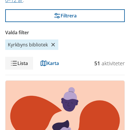
0–12 år
.
Filtrera
Valda filter
Kyrkbyns bibliotek
Visning
51
aktivitet
er
Lista
Karta