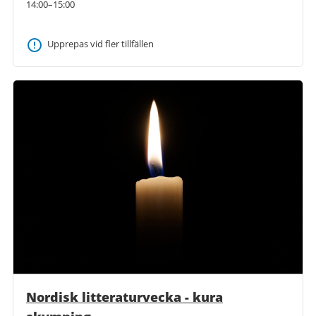
14:00–15:00
Upprepas vid fler tillfällen
Nordisk litteraturvecka - kura