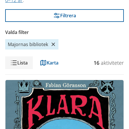
0–12 år
.
Filtrera
Valda filter
Majornas bibliotek
Visning
16
aktivitet
er
Lista
Karta