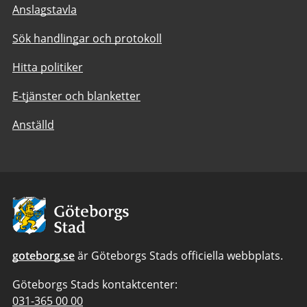
Anslagstavla
Sök handlingar och protokoll
Hitta politiker
E-tjänster och blanketter
Anställd
Avsändare:
Göteborgs
Stad
goteborg.se
är Göteborgs Stads officiella webbplats.
Göteborgs Stads kontaktcenter:
Telefonnummer
031-365 00 00