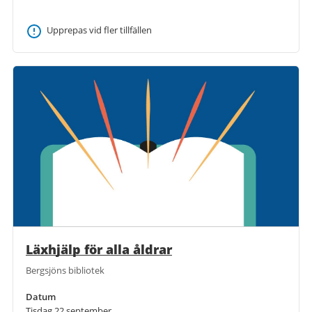
Upprepas vid fler tillfällen
Läxhjälp för alla åldrar
Bergsjöns bibliotek
Datum
Tisdag 22 september