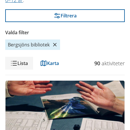
0–12 år
.
Filtrera
Valda filter
Bergsjöns bibliotek
Visning
90
aktivitet
er
Lista
Karta